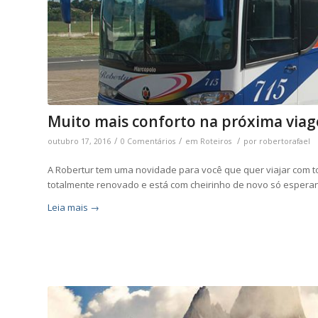
Muito mais conforto na próxima via
/
/
/
outubro 17, 2016
0 Comentários
em
Roteiros
por
robertorafael
A Robertur tem uma novidade para você que quer viajar com to
totalmente renovado e está com cheirinho de novo só espera
Leia mais
→