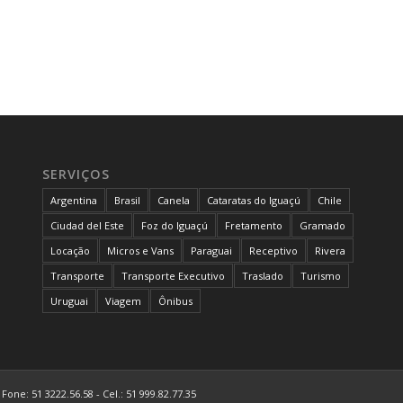
SERVIÇOS
Argentina
Brasil
Canela
Cataratas do Iguaçú
Chile
Ciudad del Este
Foz do Iguaçú
Fretamento
Gramado
Locação
Micros e Vans
Paraguai
Receptivo
Rivera
Transporte
Transporte Executivo
Traslado
Turismo
Uruguai
Viagem
Ônibus
Fone: 51 3222.56.58 - Cel.: 51 999.82.77.35