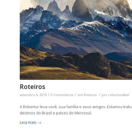
Roteiros
/
/
/
setembro 6, 2016
0 Comentários
em
Roteiros
por
robertorafael
A Robertur leva você, sua família e seus amigos. Estamos tra
destinos do Brasil e países do Mercosul.
Leia mais
→